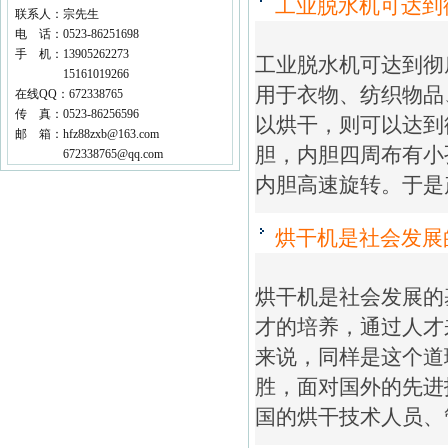
工业脱水机可达到
联系人：宗先生
电 话：0523-86251698
手 机：13905262273
工业脱水机可达到彻
15161019266
用于衣物、纺织物品
在线QQ：672338765
传 真：0523-86256596
以烘干，则可以达
邮 箱：hfz88zxb@163.com
胆，内胆四周布有小
672338765@qq.com
内胆高速旋转。于是
烘干机是社会发展
烘干机是社会发展的
才的培养，通过人才
来说，同样是这个道
胜，面对国外的先进
国的烘干技术人员、