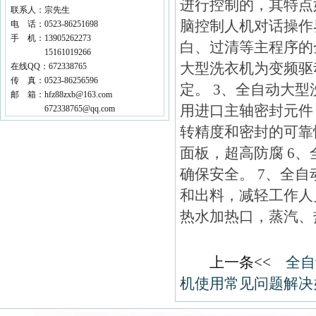
进行控制的，其特点
联系人：宗先生
脑控制人机对话操作
电 话：0523-86251698
手 机：13905262273
白、过清等主程序的
15161019266
大型洗衣机为变频驱
在线QQ：672338765
传 真：0523-86256596
定。 3、全自动大
邮 箱：hfz88zxb@163.com
用进口主轴密封元件
672338765@qq.com
转精度和密封的可靠
面板，超高防腐 6
确保安全。 7、全
和出料，减轻工作人
热水加热口，蒸汽、
上一条
<<
全自
机使用常见问题解决