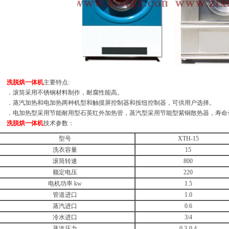
洗脱烘一体机
主要特点:
．滚筒采用不锈钢材料制作，耐腐性能高。
．蒸汽加热和电加热两种机型和触摸屏控制器和按纽控制器，可供用户选择。
．电加热型采用节能耐用型石英红外加热管，蒸汽型采用节能型紫铜散热器，寿命
洗脱烘一体机
技术参数：
型号
XTH-15
洗衣容量
15
滚筒转速
800
额定电压
220
电机功率 kw
1.5
管道进口
1.0
蒸汽进口
0.6
冷水进口
3/4
蒸汽压力
0.3-0.4