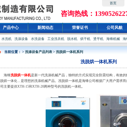
首页
咨询热线：13905262273
产品中心
新闻动态
荣誉证书
公司风貌
水洗机
洗涤设备
水洗设备
工业洗衣机
脱水机
烘干机
烫平机
海锋机械
海
当前位置： >
洗涤设备产品列表
>
洗脱烘一体机系列
洗脱烘一体机系列
海锋
洗脱烘一体机
是新一代洗涤机械产品，独特的方式实现完全防震结构，有效的
洗脱烘一体化，是理想的洗涤机械产品。冼脱烘一体机是海锋公司根据广大用户需求而
司主要提供XTH-15和XTH-20两种型号的洗脱机一体机。