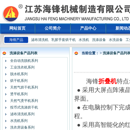
网站首页
公司简介
产品中心
新闻动
海锋产品
滤布清洗机
乳胶手套烘干机
水洗机
洗涤设备
水洗设备
工
洗涤设备产品列表
当前位置： >
洗涤设备产品列
全自动洗脱机系列
工业洗衣机系列
脱水机系列
海锋
折叠机
特点
烘干机系列
天然气烘干机系列
● 采用大屏点阵液
烫平机系列
界面。
天然气烫平机系列
● 在电脑控制下完
投币式洗涤烘干机
滤布清洗机系列
程。
水洗机系列
● 采用高智能化的
洗衣房设备系列