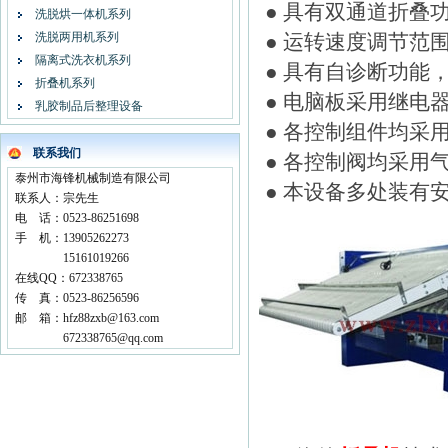
● 具有双通道折叠
洗脱烘一体机系列
洗脱两用机系列
● 运转速度调节范
隔离式洗衣机系列
● 具有自诊断功能
折叠机系列
● 电脑板采用继电
乳胶制品后整理设备
● 各控制组件均采
联系我们
● 各控制阀均采用
泰州市海锋机械制造有限公司
● 本设备多处装有
联系人：宗先生
电 话：0523-86251698
手 机：13905262273
15161019266
在线QQ：672338765
传 真：0523-86256596
邮 箱：hfz88zxb@163.com
672338765@qq.com